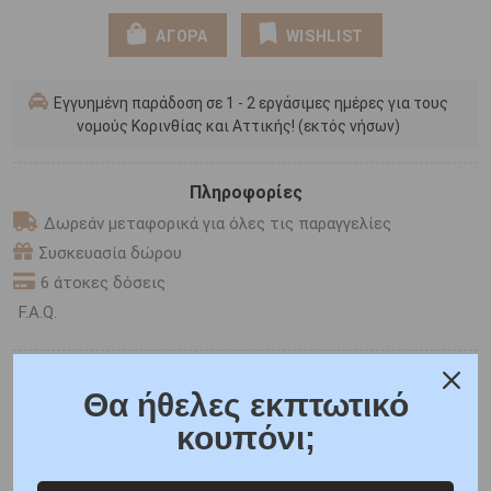
ΑΓΟΡΑ
WISHLIST
Εγγυημένη παράδοση σε 1 - 2 εργάσιμες ημέρες για τους
νομούς Κορινθίας και Αττικής! (εκτός νήσων)
Πληροφορίες
Δωρεάν μεταφορικά για όλες τις παραγγελίες
Συσκευασία δώρου
6 άτοκες δόσεις
F.A.Q.
ONLINE CHAT
Θα ήθελες εκπτωτικό
SHARE THE LOVE
κουπόνι;