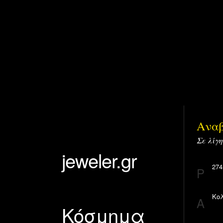
Αναβ
Σε λίγη
jeweler.gr
274
P
Κολ
A
Κόσμημα