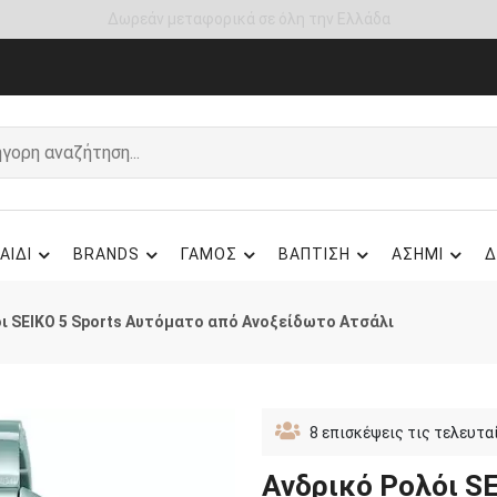
Άμεση παράδοση - Δικαίωμα επιστροφής
ΑΙΔΙ
BRANDS
ΓΑΜΟΣ
ΒΑΠΤΙΣΗ
ΑΣΗΜΙ
Δ
ι SEIKO 5 Sports Αυτόματο από Ανοξείδωτο Ατσάλι
8
επισκέψεις τις τελευτα
Ανδρικό Ρολόι S