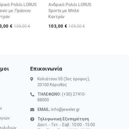
δρικό Ρολόι LORUS
Ανδρικό Ρολόι LORUS
ssic με Πράσινο
Sports με Μπλέ
ντράν
Καντράν
3,00 €
103,00 €
109,00 €
109,00 €
σμοι
Επικοινωνία
Κολιάτσου 55 (3ος όροφος),
20100 Κόρινθος
ΤΗΛΕΦΩΝΟ:
(+30) 27410-
88000
ν
EMAIL:
info@jeweler.gr
ογιών
Τηλεφωνική Εξυπηρέτηση
Δευτ. - Τετ. - Σαβ.: 10:00 - 15:00
τυλιδιών