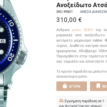
Ανοξείδωτο Ατσά
SKU 49801
ΑΜΕΣΑ ΔΙΑΘΕΣΙ
310,00 €
Ανδρικό
ρολόι SEIKO
της συ
μπρασελέ από ανοξείδωτο 
αυτόματο μηχανισμό caliber 
ισχύος. Διαθέτει καντράν συν
ημερομηνίας. Αδιάβροχο 100m
Περιηγηθείτε στην τεράστια π
σας ταιριάζει και αποκτήστέ τ
Το προϊόν παραδίδεται μέσα στο
ολοκαίνουριο ρολόι.
ΑΓΟΡΑ
WI
Εγγυημένη παράδοση σε 1 -
και Αττικής! (εκτός νήσων)