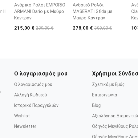
Ανδρικό Ρολόι EMPORIO
Ανδρικό Ρολόι
Αν
 II
ARΜΑΝΙ Dario με Μαύρο
MASERATI Sfida με
Cla
Καντράν
Μαύρο Καντράν
Κα
215,00 €
278,00 €
10
239,00 €
309,00 €
Ο λογαριασμός μου
Χρήσιμοι Σύνδε
Ο λογαριασμός μου
Σχετικά με Εμάς
ε
Αλλαγή Κωδικού
Επικοινωνία
Ιστορικό Παραγγελιών
Blog
Wishlist
Αξιολόγηση Διαμαντιώ
Newsletter
Οδηγός Μεγέθους Ρολ
Οδηγός Μεγέθους Δαχ