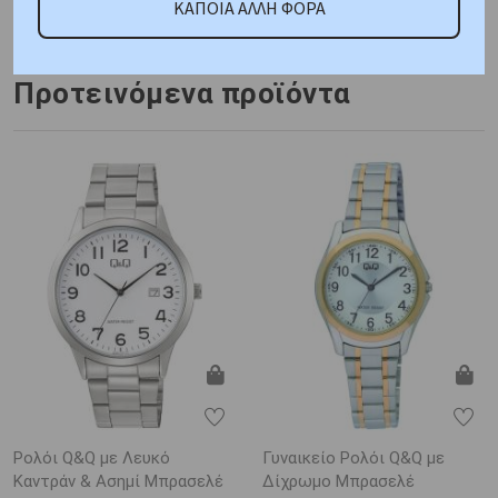
ΚΑΠΟΙΑ ΑΛΛΗ ΦΟΡΑ
VR28J026Y
Προτεινόμενα προϊόντα
Ρολόι Q&Q με Λευκό
Γυναικείο Ρολόι Q&Q με
Καντράν & Ασημί Μπρασελέ
Δίχρωμο Μπρασελέ