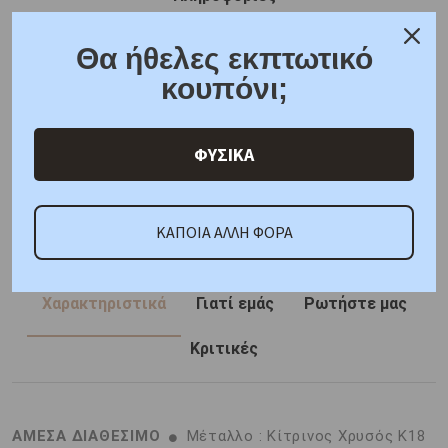
Μεγεθολόγιο Δαχτυλιδιών
Θα ήθελες εκπτωτικό
Δωρεάν μεταφορικά για όλες τις παραγγελίες
Συσκευασία δώρου
κουπόνι;
6 άτοκες δόσεις
F.A.Q.
ΦΥΣΙΚΑ
ONLINE CHAT
SHARE THE LOVE
ΚΑΠΟΙΑ ΑΛΛΗ ΦΟΡΑ
Χαρακτηριστικά
Γιατί εμάς
Ρωτήστε μας
Κριτικές
ΑΜΕΣΑ ΔΙΑΘΕΣΙΜΟ
Μέταλλο : Κίτρινος Χρυσός K18