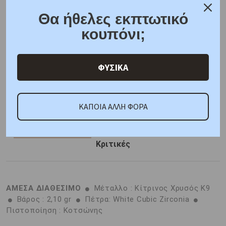
Συσκευασία δώρου
Θα ήθελες εκπτωτικό
6 άτοκες δόσεις
κουπόνι;
F.A.Q.
ONLINE CHAT
ΦΥΣΙΚΑ
SHARE THE LOVE
ΚΑΠΟΙΑ ΑΛΛΗ ΦΟΡΑ
Χαρακτηριστικά
Γιατί εμάς
Ρωτήστε μας
Κριτικές
ΑΜΕΣΑ ΔΙΑΘΕΣΙΜΟ
Μέταλλο : Κίτρινος Χρυσός K9
Βάρος : 2,10 gr
Πέτρα: White Cubic Zirconia
Πιστοποίηση : Κοτσώνης