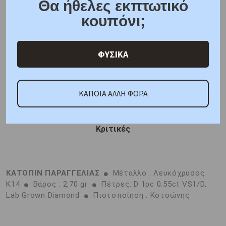
Θα ήθελες εκπτωτικό
6 άτοκες δόσεις
κουπόνι;
F.A.Q.
ONLINE CHAT
ΦΥΣΙΚΑ
SHARE THE LOVE
ΚΑΠΟΙΑ ΑΛΛΗ ΦΟΡΑ
Χαρακτηριστικά
Γιατί εμάς
Ρωτήστε μας
Κριτικές
ΚΑΤΟΠΙΝ ΠΑΡΑΓΓΕΛΙΑΣ
Μέταλλο : Λευκόχρυσος
K14
Βάρος : 2,70 gr
Πέτρες: D 1pc 0.55ct VS1/D,
Lab Grown Diamond
Πιστοποίηση : Κοτσώνης