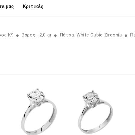
ε μας
Κριτικές
σος K9
Βάρος : 2,0 gr
Πέτρα: White Cubic Zirconia
Πι