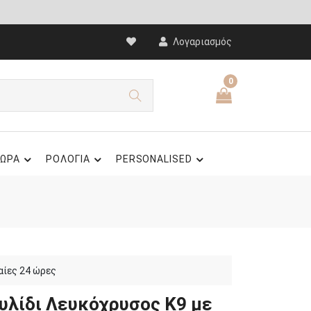
Λογαριασμός
0
ΩΡΑ
ΡΟΛΟΓΙΑ
PERSONALISED
αίες 24 ώρες
λίδι Λευκόχρυσος Κ9 με