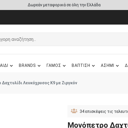
Άμεση παράδοση - Δικαίωμα επιστροφής
ΑΙΔΙ
BRANDS
ΓΑΜΟΣ
ΒΑΠΤΙΣΗ
ΑΣΗΜΙ
Δ
 Δαχτυλίδι Λευκόχρυσος Κ9 με Ζιργκόν
34
επισκέψεις τις τελευτ
Μονόπετρο Δαχτυ