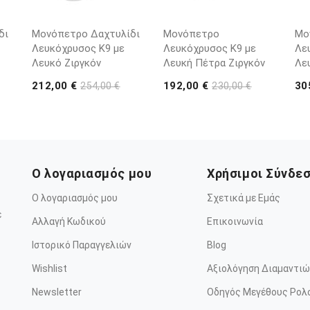
δι
Μονόπετρο Δαχτυλίδι
Μονόπετρο
Μο
Λευκόχρυσος Κ9 με
Λευκόχρυσος Κ9 με
Λε
Λευκό Ζιργκόν
Λευκή Πέτρα Ζιργκόν
Λε
212,00 €
192,00 €
30
254,00 €
230,00 €
Ο λογαριασμός μου
Χρήσιμοι Σύνδε
Ο λογαριασμός μου
Σχετικά με Εμάς
ε
Αλλαγή Κωδικού
Επικοινωνία
Ιστορικό Παραγγελιών
Blog
Wishlist
Αξιολόγηση Διαμαντιώ
Newsletter
Οδηγός Μεγέθους Ρολ