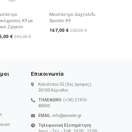
νόπετρο
Μονόπετρο Δαχτυλίδι
υκόχρυσος Κ9 με
Χρυσός Κ9
υκό Ζιργκόν
167,00 €
200,00 €
5,00 €
366,00 €
σμοι
Επικοινωνία
Κολιάτσου 55 (3ος όροφος),
20100 Κόρινθος
ΤΗΛΕΦΩΝΟ:
(+30) 27410-
88000
ν
EMAIL:
info@jeweler.gr
ογιών
Τηλεφωνική Εξυπηρέτηση
Δευτ. - Τετ. - Σαβ.: 10:00 - 15:00