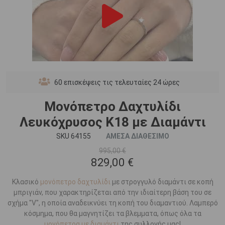
60
επισκέψεις τις τελευταίες 24 ώρες
Μονόπετρο Δαχτυλίδι
Λευκόχρυσος Κ18 με Διαμάντι
SKU 64155
ΑΜΕΣΑ ΔΙΑΘΕΣΙΜΟ
995,00 €
829,00 €
Κλασικό
μονόπετρο δαχτυλίδι
με στρογγυλό διαμάντι σε κοπή
μπριγιάν, που χαρακτηρίζεται από την ιδιαίτερη βάση του σε
σχήμα "V", η οποία αναδεικνύει τη κοπή του διαμαντιού. Λαμπερό
κόσμημα, που θα μαγνητίζει τα βλεμματα, όπως όλα τα
μονόπετρα με διαμάντι
της συλλογής μας!