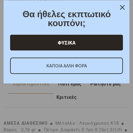
Μεγεθολόγιο Δαχτυλιδιών
Δωρεάν μεταφορικά για όλες τις παραγγελίες
Θα ήθελες εκπτωτικό
Συσκευασία δώρου
κουπόνι;
6 άτοκες δόσεις
F.A.Q.
ΦΥΣΙΚΑ
ONLINE CHAT
SHARE THE LOVE
ΚΑΠΟΙΑ ΑΛΛΗ ΦΟΡΑ
Χαρακτηριστικά
Γιατί εμάς
Ρωτήστε μας
Κριτικές
ΑΜΕΣΑ ΔΙΑΘΕΣΙΜΟ
Μέταλλο : Λευκόχρυσος K18
Βάρος : 2,10 gr
Πέτρα: Διαμάντι D 1pc 0.15ct SI1/H