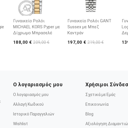
Γυναικείο Ρολόι
Γυναικείο Ρολόι GANT
Γυ
ie
MICHAEL KORS Pyper με
Sussex με Μπεζ
Lo
Δίχρωμο Μπρασελέ
Καντράν
Δε
188,00 €
197,00 €
13
209,00 €
219,00 €
Ο λογαριασμός μου
Χρήσιμοι Σύνδε
Ο λογαριασμός μου
Σχετικά με Εμάς
ε
Αλλαγή Κωδικού
Επικοινωνία
Ιστορικό Παραγγελιών
Blog
Wishlist
Αξιολόγηση Διαμαντιώ