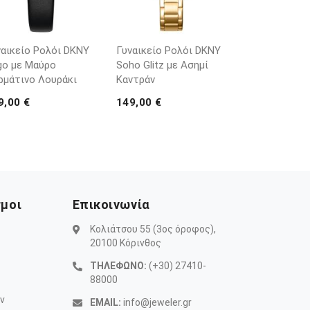
ναικείο Ρολόι DKNY
Γυναικείο Ρολόι DKNY
go με Μαύρο
Soho Glitz με Ασημί
ρμάτινο Λουράκι
Καντράν
9,00 €
149,00 €
σμοι
Επικοινωνία
Κολιάτσου 55 (3ος όροφος),
20100 Κόρινθος
ΤΗΛΕΦΩΝΟ:
(+30) 27410-
88000
ν
EMAIL:
info@jeweler.gr