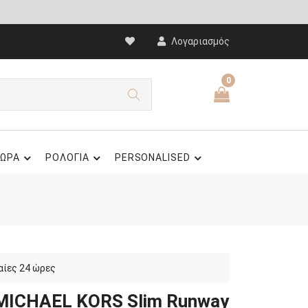
Λογαριασμός
0
ΩΡΑ
ΡΟΛΟΓΙΑ
PERSONALISED
αίες 24 ώρες
 MICHAEL KORS Slim Runway