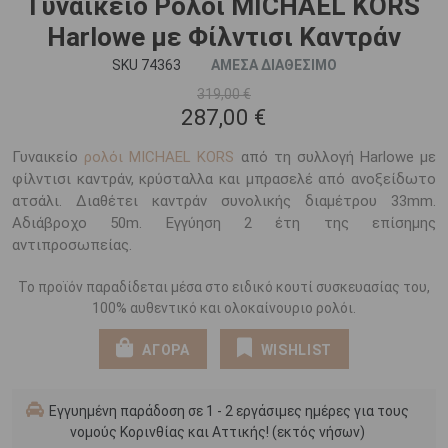
Γυναικείο Ρολόι MICHAEL KORS
Harlowe με Φίλντισι Καντράν
SKU 74363
ΑΜΕΣΑ ΔΙΑΘΕΣΙΜΟ
319,00 €
287,00 €
Γυναικείο
ρολόι MICHAEL KORS
από τη συλλογή Harlowe με
φίλντισι καντράν, κρύσταλλα και μπρασελέ από ανοξείδωτο
ατσάλι. Διαθέτει καντράν συνολικής διαμέτρου 33mm.
Αδιάβροχο 50m. Εγγύηση 2 έτη της επίσημης
αντιπροσωπείας.
Το προϊόν παραδίδεται μέσα στο ειδικό κουτί συσκευασίας του,
100% αυθεντικό και ολοκαίνουριο ρολόι.
ΑΓΟΡΑ
WISHLIST
Εγγυημένη παράδοση σε 1 - 2 εργάσιμες ημέρες για τους
νομούς Κορινθίας και Αττικής! (εκτός νήσων)