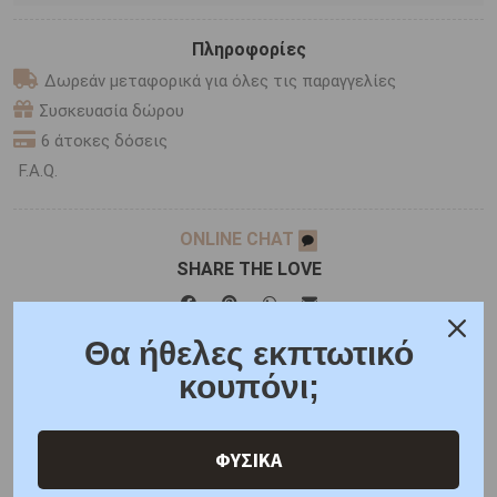
Πληροφορίες
Δωρεάν μεταφορικά για όλες τις παραγγελίες
Συσκευασία δώρου
6 άτοκες δόσεις
F.A.Q.
ONLINE CHAT
SHARE THE LOVE
Θα ήθελες εκπτωτικό
Χαρακτηριστικά
Χαρακτηριστικά Ρολογιών
κουπόνι;
Γιατί εμάς
Ρωτήστε μας
Κριτικές
ΦΥΣΙΚΑ