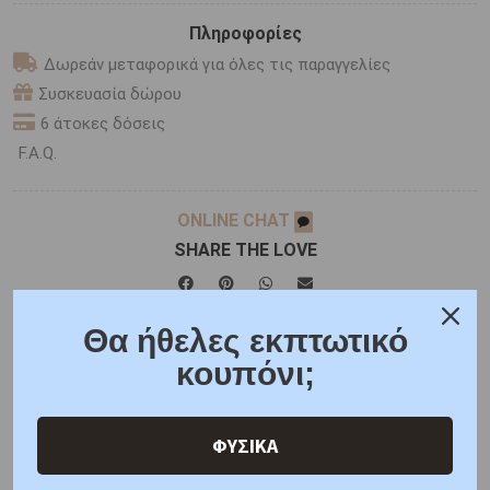
Πληροφορίες
Δωρεάν μεταφορικά για όλες τις παραγγελίες
Συσκευασία δώρου
6 άτοκες δόσεις
F.A.Q.
ONLINE CHAT
SHARE THE LOVE
Θα ήθελες εκπτωτικό
Χαρακτηριστικά
Χαρακτηριστικά Ρολογιών
κουπόνι;
Γιατί εμάς
Ρωτήστε μας
Κριτικές
ΦΥΣΙΚΑ
ΑΜΕΣΑ ΔΙΑΘΕΣΙΜΟ