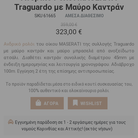
Traguardo με Μαύρο Καντράν
SKU 61665
ΑΜΕΣΑ ΔΙΑΘΕΣΙΜΟ
359,00 €
323,00 €
Ανδρικό ρολόι
του οίκου MASERATI της συλλογής Traguardo
με μαύρο καντράν και μαύρο μπρασελέ από ανοξείδωτο
ατσάλι. Διαθέτει καντράν συνολικής διαμέτρου 45mm με
ένδειξη ημερομηνίας και λειτουργία χρονογράφου. Αδιάβροχο
100m. Εγγύηση 2 έτη της επίσημης αντιπροσωπείας.
Το προϊόν παραδίδεται μέσα στο ειδικό κουτί συσκευασίας του,
100% αυθεντικό και ολοκαίνουριο ρολόι.
ΑΓΟΡΑ
WISHLIST
Εγγυημένη παράδοση σε 1 - 2 εργάσιμες ημέρες για τους
νομούς Κορινθίας και Αττικής! (εκτός νήσων)