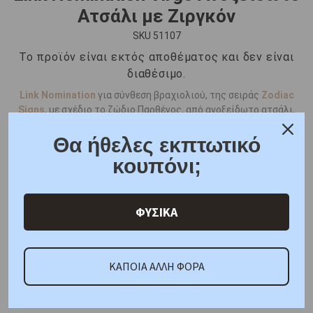
Ατσάλι με Ζιργκόν
SKU 51107
Το προϊόν είναι εκτός αποθέματος και δεν είναι
διαθέσιμο.
Link Nomination
για σύνθεση βραχιολιού, της σειράς
Zodiac
Signs
, με σχέδιο το ζώδιο Παρθένος, από ανοξείδωτο ατσάλι,
ασήμι 925° και λευκό ζιργκόν.
Θα ήθελες εκπτωτικό
κουπόνι;
Το προϊόν είναι εκτός αποθέματος και δεν είναι διαθέσιμο.
ΦΥΣΙΚΑ
WISHLIST
ΚΑΠΟΙΑ ΑΛΛΗ ΦΟΡΑ
Εγγυημένη παράδοση σε 1 - 2 εργάσιμες ημέρες για τους
νομούς Κορινθίας και Αττικής! (εκτός νήσων)