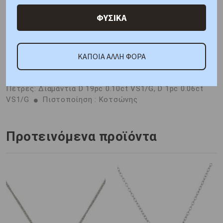
Κριτικές
ΦΥΣΙΚΑ
ΚΑΠΟΙΑ ΑΛΛΗ ΦΟΡΑ
ΑΜΕΣΑ ΔΙΑΘΕΣΙΜΟ
Μέταλλο : Λευκόχρυσος &
Κίτρινο Χρυσός K18
Βάρος : 2,80 gr
Διαστάσεις:
Αλυσίδα: 40,00 cm , Μοτίφ: Διάμετρος 7,80 mm
Πέτρες: Διαμάντια D 19pc 0.10ct VS1/G, D 1pc 0.06ct
VS1/G
Πιστοποίηση : Κοτσώνης
Προτεινόμενα προϊόντα