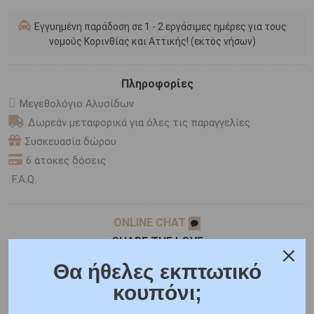
Εγγυημένη παράδοση σε 1 - 2 εργάσιμες ημέρες για τους
νομούς Κορινθίας και Αττικής! (εκτός νήσων)
Πληροφορίες
Μεγεθολόγιο Αλυσίδων
Δωρεάν μεταφορικά για όλες τις παραγγελίες
Συσκευασία δώρου
6 άτοκες δόσεις
F.A.Q.
ONLINE CHAT
SHARE THE LOVE
Θα ήθελες εκπτωτικό
κουπόνι;
Χαρακτηριστικά
Γιατί εμάς
Ρωτήστε μας