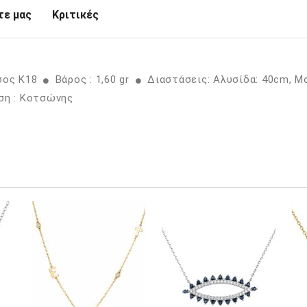
ε μας
Κριτικές
σος K18
Βάρος : 1,60 gr
Διαστάσεις: Aλυσίδα: 40cm, Μ
η : Κοτσώνης