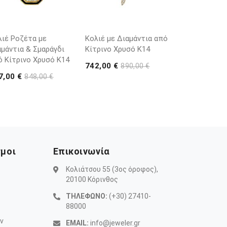
λιέ Ροζέτα με
Κολιέ με Διαμάντια από
αμάντια & Σμαράγδι
Κίτρινο Χρυσό K14
ό Κίτρινο Χρυσό K14
742,00 €
890,00 €
7,00 €
848,00 €
σμοι
Επικοινωνία
Κολιάτσου 55 (3ος όροφος),
20100 Κόρινθος
ΤΗΛΕΦΩΝΟ:
(+30) 27410-
88000
ν
EMAIL:
info@jeweler.gr