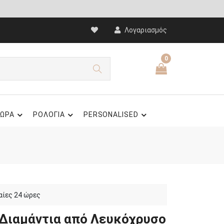
Λογαριασμός
0
ΩΡΑ
ΡΟΛΟΓΙΑ
PERSONALISED
αίες 24 ώρες
 Διαμάντια από Λευκόχρυσο