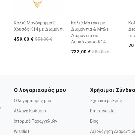
Κολιέ Μονόγραμμα Ε
Κολιέ Ματάκι με
Κο
Χρυσός Κ14 με Διαμάντι
Διαμάντια & Μπλε
Δι
Διαμάντια σε
απ
459,00 €
551,00 €
Λευκόχρυσο Κ14
70
733,00 €
880,00 €
Ο λογαριασμός μου
Χρήσιμοι Σύνδε
Ο λογαριασμός μου
Σχετικά με Εμάς
ε
Αλλαγή Κωδικού
Επικοινωνία
Ιστορικό Παραγγελιών
Blog
Wishlist
Αξιολόγηση Διαμαντιώ