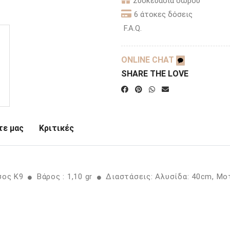
Συσκευασία δώρου
6 άτοκες δόσεις
F.A.Q.
ONLINE CHAT
SHARE THE LOVE
ε μας
Κριτικές
σος K9
Βάρος : 1,10 gr
Διαστάσεις: Aλυσίδα: 40cm, Μο