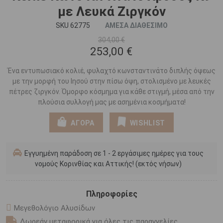
με Λευκά Ζιργκόν
SKU 62775
ΑΜΕΣΑ ΔΙΑΘΕΣΙΜΟ
304,00 €
253,00 €
Ένα εντυπωσιακό κολιέ, φυλαχτό κωνσταντινάτο διπλής όψεως
με την μορφή του Ιησού στην πίσω όψη, στολισμένο με λευκές
πέτρες ζιργκόν. Όμορφο κόσμημα για κάθε στιγμή, μέσα από την
πλούσια συλλογή μας με ασημένια κοσμήματα!
ΑΓΟΡΑ
WISHLIST
Εγγυημένη παράδοση σε 1 - 2 εργάσιμες ημέρες για τους
νομούς Κορινθίας και Αττικής! (εκτός νήσων)
Πληροφορίες
Μεγεθολόγιο Αλυσίδων
Δωρεάν μεταφορικά για όλες τις παραγγελίες