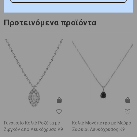
Cubic Zirconia
Πιστοποίηση : Κοτσώνης
Προτεινόμενα προϊόντα
Γυναικείο Κολιέ Ροζέτα με
Κολιέ Μονόπετρο με Μαύρο
Ζιργκόν από Λευκόχρυσο K9
Ζαφείρι Λευκόχρυσος K9