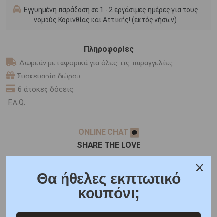
Εγγυημένη παράδοση σε 1 - 2 εργάσιμες ημέρες για τους
νομούς Κορινθίας και Αττικής! (εκτός νήσων)
Πληροφορίες
Δωρεάν μεταφορικά για όλες τις παραγγελίες
Συσκευασία δώρου
6 άτοκες δόσεις
F.A.Q.
ONLINE CHAT
SHARE THE LOVE
Θα ήθελες εκπτωτικό
Χαρακτηριστικά
Χαρακτηριστικά Ρολογιών
κουπόνι;
Γιατί εμάς
Ρωτήστε μας
Κριτικές