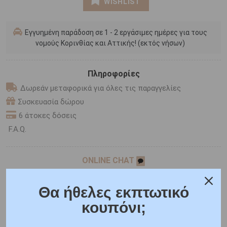
WISHLIST
Εγγυημένη παράδοση σε 1 - 2 εργάσιμες ημέρες για τους
νομούς Κορινθίας και Αττικής! (εκτός νήσων)
Πληροφορίες
Δωρεάν μεταφορικά για όλες τις παραγγελίες
Συσκευασία δώρου
6 άτοκες δόσεις
F.A.Q.
ONLINE CHAT
SHARE THE LOVE
Θα ήθελες εκπτωτικό
κουπόνι;
Χαρακτηριστικά
Χαρακτηριστικά Ρολογιών