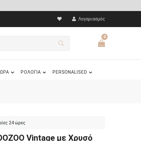
Λογαριασμός
0
ΩΡΑ
ΡΟΛΟΓΙΑ
PERSONALISED
αίες 24 ώρες
 OOZOO Vintage με Χρυσό