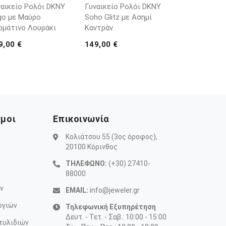
ναικείο Ρολόι DKNY
Γυναικείο Ρολόι DKNY
go με Μαύρο
Soho Glitz με Ασημί
ρμάτινο Λουράκι
Καντράν
9,00 €
149,00 €
σμοι
Επικοινωνία
Κολιάτσου 55 (3ος όροφος),
20100 Κόρινθος
ΤΗΛΕΦΩΝΟ:
(+30) 27410-
88000
ν
EMAIL:
info@jeweler.gr
ογιών
Τηλεφωνική Εξυπηρέτηση
Δευτ. - Τετ. - Σαβ.: 10:00 - 15:00
τυλιδιών