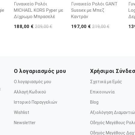
Γυναικείο Ρολόι
Γυναικείο Ρολόι GANT
Γυ
ie
MICHAEL KORS Pyper με
Sussex με Μπεζ
Lo
Δίχρωμο Μπρασελέ
Καντράν
Δε
188,00 €
197,00 €
13
209,00 €
219,00 €
Ο λογαριασμός μου
Χρήσιμοι Σύνδε
Ο λογαριασμός μου
Σχετικά με Εμάς
ε
Αλλαγή Κωδικού
Επικοινωνία
Ιστορικό Παραγγελιών
Blog
Wishlist
Αξιολόγηση Διαμαντιώ
Newsletter
Οδηγός Μεγέθους Ρολ
Οδηγός Μεγέθους Δαχ