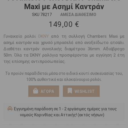
Maxi με Ασημί Καντράν
SKU 78217
ΑΜΕΣΑ ΔΙΑΘΕΣΙΜΟ
149,00 €
Γυναικείο ρολόι
DKNY
από τη συλλογή Chambers Maxi με
ασημί καντράν και χρυσό μπρασελέ από ανοξείδωτο ατσάλι.
Διαθέτει καντράν συνολικής διαμέτρου 36mm. Αδιάβροχο
50m. Όλα τα DKNY ρολόγια προσφέρονται με εγγύηση 2 έτη
της επίσημης αντιπροσωπείας.
Το προϊόν παραδίδεται μέσα στο ειδικό κουτί συσκευασίας του,
100% αυθεντικό και ολοκαίνουριο ρολόι.
ΑΓΟΡΑ
WISHLIST
Εγγυημένη παράδοση σε 1 - 2 εργάσιμες ημέρες για τους
νομούς Κορινθίας και Αττικής! (εκτός νήσων)