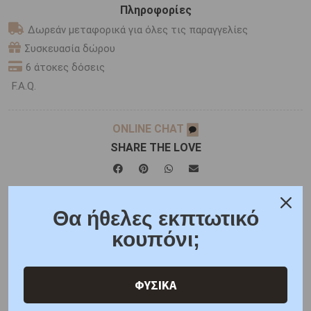
Πληροφορίες
Δωρεάν μεταφορικά για όλες τις παραγγελίες
Συσκευασία δώρου
6 άτοκες δόσεις
F.A.Q.
ONLINE CHAT
SHARE THE LOVE
Χαρακτηριστικά
Χαρακτηριστικά Ρολογιών
Θα ήθελες εκπτωτικό
κουπόνι;
Γιατί εμάς
Ρωτήστε μας
Κριτικές
ΦΥΣΙΚΑ
ΑΜΕΣΑ ΔΙΑΘΕΣΙΜΟ