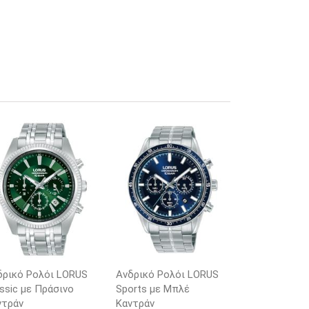
δρικό Ρολόι LORUS
Ανδρικό Ρολόι LORUS
ssic με Πράσινο
Sports με Μπλέ
ντράν
Καντράν