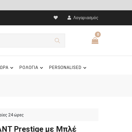
Λογαριασμός
0
ΩΡΑ
ΡΟΛΟΓΙΑ
PERSONALISED
αίες 24 ώρες
ANT Prestige με Μπλέ