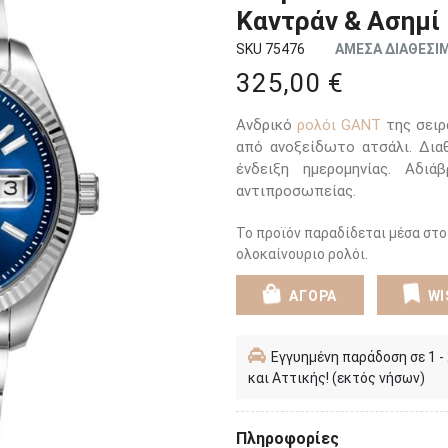
Καντράν & Ασημ
SKU 75476
ΑΜΕΣΑ ΔΙΑΘΕΣΙ
325,00 €
Ανδρικό
ρολόι GANT
της σειρά
από ανοξείδωτο ατσάλι. Δια
ένδειξη ημερομηνίας. Αδι
αντιπροσωπείας.
Το προϊόν παραδίδεται μέσα στο
ολοκαίνουριο ρολόι.
ΑΓΟΡΑ
WI
Εγγυημένη παράδοση σε 1 -
και Αττικής! (εκτός νήσων)
Πληροφορίες