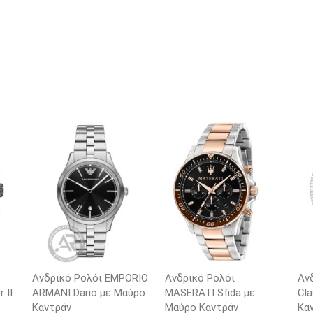
Ανδρικό Ρολόι EMPORIO
Ανδρικό Ρολόι
Αν
 II
ARΜΑΝΙ Dario με Μαύρο
MASERATI Sfida με
Cla
Καντράν
Μαύρο Καντράν
Κα