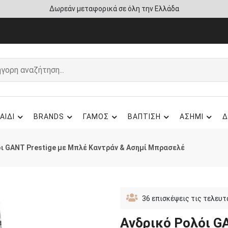
Άμεση παράδοση - Δικαίωμα επιστροφής
ΑΙΔΙ
BRANDS
ΓΑΜΟΣ
ΒΑΠΤΙΣΗ
ΑΣΗΜΙ
Δ
ι GANT Prestige με Μπλέ Καντράν & Ασημί Μπρασελέ
36
επισκέψεις τις τελευτ
Ανδρικό Ρολόι G