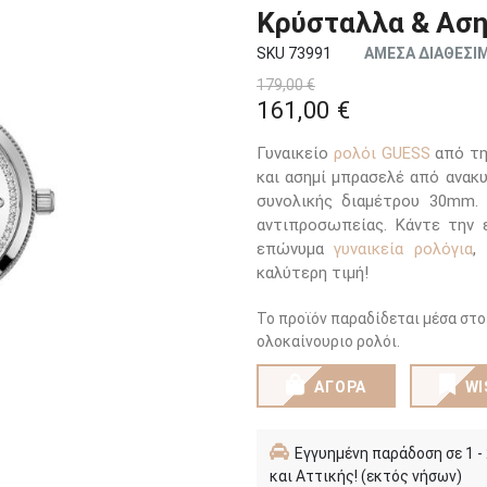
Κρύσταλλα & Αση
SKU 73991
ΑΜΕΣΑ ΔΙΑΘΕΣΙ
179,00 €
161,00 €
Γυναικείο
ρολόι GUESS
από τη
και ασημί μπρασελέ από ανακ
συνολικής διαμέτρου 30mm. 
αντιπροσωπείας. Κάντε την ε
επώνυμα
γυναικεία ρολόγια
,
καλύτερη τιμή!
Το προϊόν παραδίδεται μέσα στο
ολοκαίνουριο ρολόι.
ΑΓΟΡΑ
WI
Εγγυημένη παράδοση σε 1 -
και Αττικής! (εκτός νήσων)