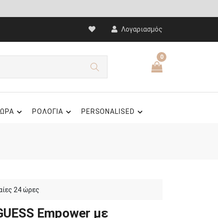
Λογαριασμός
0
ΩΡΑ
ΡΟΛΟΓΙΑ
PERSONALISED
αίες 24 ώρες
 GUESS Empower με