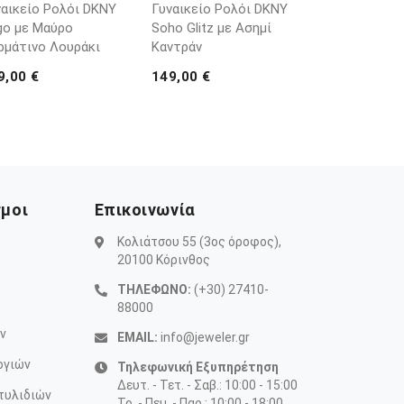
ναικείο Ρολόι DKNY
Γυναικείο Ρολόι DKNY
go με Μαύρο
Soho Glitz με Ασημί
ρμάτινο Λουράκι
Καντράν
9,00 €
149,00 €
σμοι
Επικοινωνία
Κολιάτσου 55 (3ος όροφος),
20100 Κόρινθος
ΤΗΛΕΦΩΝΟ:
(+30) 27410-
88000
ν
EMAIL:
info@jeweler.gr
ογιών
Τηλεφωνική Εξυπηρέτηση
Δευτ. - Τετ. - Σαβ.: 10:00 - 15:00
τυλιδιών
Τρ. - Πεμ. - Παρ.: 10:00 - 18:00