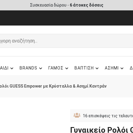
Συσκευασία δώρου -
6 άτοκες δόσεις
ΑΙΔΙ
BRANDS
ΓΑΜΟΣ
ΒΑΠΤΙΣΗ
ΑΣΗΜΙ
Δ
Ρολόι GUESS Empower με Κρύσταλλα & Ασημί Καντράν
16
επισκέψεις τις τελευτ
Γυναικείο Ρολόι