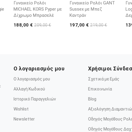
Γυναικείο Ρολόι
Γυναικείο Ρολόι GANT
Γυ
ie
MICHAEL KORS Pyper με
Sussex με Μπεζ
Lo
Δίχρωμο Μπρασελέ
Καντράν
Δε
188,00 €
197,00 €
13
209,00 €
219,00 €
Ο λογαριασμός μου
Χρήσιμοι Σύνδε
Ο λογαριασμός μου
Σχετικά με Εμάς
ε
Αλλαγή Κωδικού
Επικοινωνία
Ιστορικό Παραγγελιών
Blog
Wishlist
Αξιολόγηση Διαμαντιώ
Newsletter
Οδηγός Μεγέθους Ρολ
Οδηγός Μεγέθους Δαχ