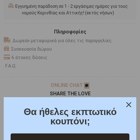
Εγγυημένη παράδοση σε 1 - 2 εργάσιμες ημέρες για τους
νομούς Κορινθίας και Αττικής! (εκτός νήσων)
Πληροφορίες
Δωρεάν μεταφορικά για όλες τις παραγγελίες
Συσκευασία δώρου
6 άτοκες δόσεις
F.A.Q.
ONLINE CHAT
SHARE THE LOVE
Θα ήθελες εκπτωτικό
κουπόνι;
Χαρακτηριστικά
Χαρακτηριστικά Ρολογιών
Γιατί εμάς
Ρωτήστε μας
Κριτικές