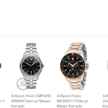
Ανδρικό Ρολόι EMPORIO
Ανδρικό Ρολόι
Αν
 II
ARΜΑΝΙ Dario με Μαύρο
MASERATI Sfida με
Cla
Καντράν
Μαύρο Καντράν
Κα