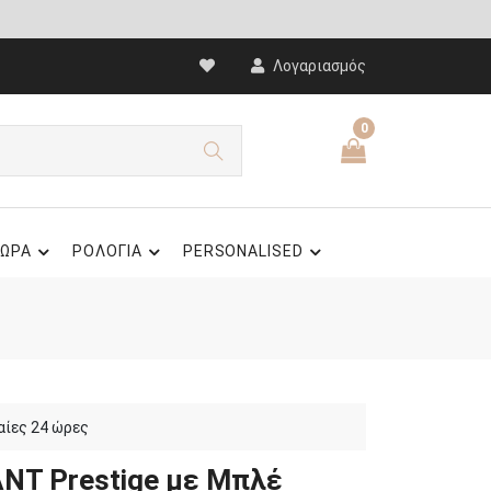
Λογαριασμός
0
ΩΡΑ
ΡΟΛΟΓΙΑ
PERSONALISED
αίες 24 ώρες
ANT Prestige με Μπλέ