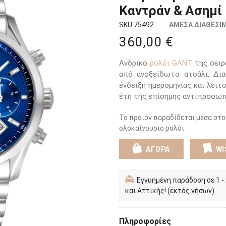
Καντράν & Ασημ
SKU 75492
ΑΜΕΣΑ ΔΙΑΘΕΣΙ
360,00 €
Ανδρικό
ρολόι GANT
της σειρά
από ανοξείδωτο ατσάλι. Δια
ένδειξη ημερομηνίας και λειτ
έτη της επίσημης αντιπροσωπ
Το προϊόν παραδίδεται μέσα στο
ολοκαίνουριο ρολόι.
ΑΓΟΡΑ
WI
Εγγυημένη παράδοση σε 1 -
και Αττικής! (εκτός νήσων)
Πληροφορίες