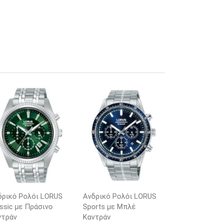
δρικό Ρολόι LORUS
Ανδρικό Ρολόι LORUS
ssic με Πράσινο
Sports με Μπλέ
ντράν
Καντράν