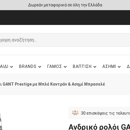
Άμεση παράδοση - Δικαίωμα επιστροφής
ΑΙΔΙ
BRANDS
ΓΑΜΟΣ
ΒΑΠΤΙΣΗ
ΑΣΗΜΙ
Δ
ι GANT Prestige με Μπλέ Καντράν & Ασημί Μπρασελέ
30
επισκέψεις τις τελευτ
Ανδρικό ρολόι G