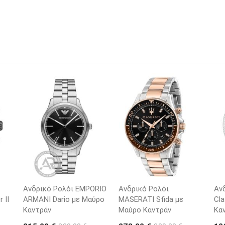
Ανδρικό Ρολόι EMPORIO
Ανδρικό Ρολόι
Αν
 II
ARΜΑΝΙ Dario με Μαύρο
MASERATI Sfida με
Cla
Καντράν
Μαύρο Καντράν
Κα