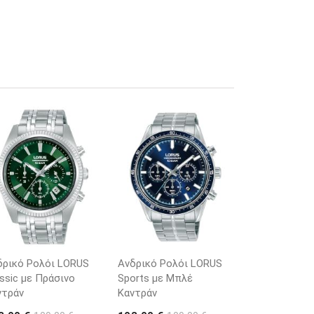
δρικό Ρολόι LORUS
Ανδρικό Ρολόι LORUS
ssic με Πράσινο
Sports με Μπλέ
ντράν
Καντράν