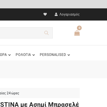
Λογαριασμός
0
ΩΡΑ
ΡΟΛΟΓΙΑ
PERSONALISED
αίες 24 ώρες
ESTINA με Ασημί Μπρασελέ