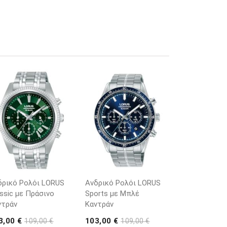
δρικό Ρολόι LORUS
Ανδρικό Ρολόι LORUS
ssic με Πράσινο
Sports με Μπλέ
ντράν
Καντράν
3,00 €
103,00 €
109,00 €
109,00 €