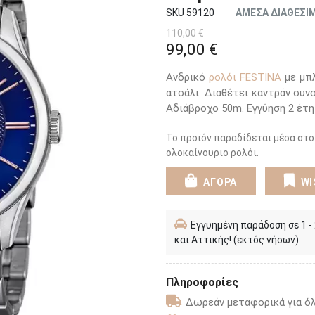
SKU 59120
ΑΜΕΣΑ ΔΙΑΘΕΣΙ
110,00 €
99,00 €
Ανδρικό
ρολόι FESTINA
με μπλ
ατσάλι. Διαθέτει καντράν συν
Αδιάβροχο 50m. Εγγύηση 2 έτ
Το προϊόν παραδίδεται μέσα στο
ολοκαίνουριο ρολόι.
ΑΓΟΡΑ
WI
Εγγυημένη παράδοση σε 1 -
και Αττικής! (εκτός νήσων)
Πληροφορίες
Δωρεάν μεταφορικά για όλ