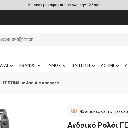
Άμεση παράδοση - Δικαίωμα επιστροφής
ΑΙΔΙ
BRANDS
ΓΑΜΟΣ
ΒΑΠΤΙΣΗ
ΑΣΗΜΙ
Δ
όι FESTINA με Ασημί Μπρασελέ
45
επισκέψεις τις τελευτ
Ανδρικό Ρολόι F