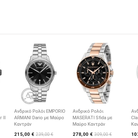
Ανδρικό Ρολόι EMPORIO
Ανδρικό Ρολόι
Αν
 II
ARΜΑΝΙ Dario με Μαύρο
MASERATI Sfida με
Cla
Καντράν
Μαύρο Καντράν
Κα
215,00 €
278,00 €
10
239,00 €
309,00 €