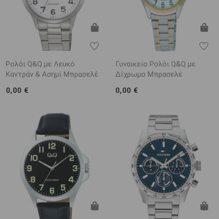
Ρολόι Q&Q με Λευκό
Γυναικείο Ρολόι Q&Q με
Καντράν & Ασημί Μπρασελέ
Δίχρωμο Μπρασελέ
0,00 €
0,00 €