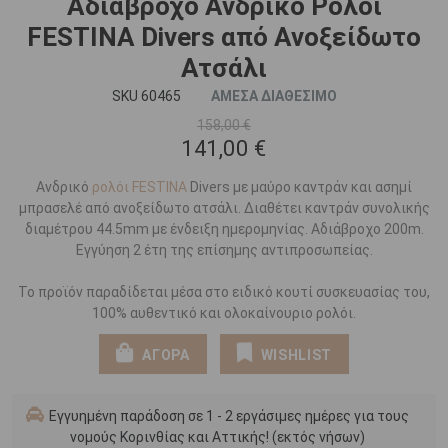
Αδιάβροχο Ανδρικό Ρολόι
FESTINA Divers από Ανοξείδωτο
Ατσάλι
SKU 60465
ΑΜΕΣΑ ΔΙΑΘΕΣΙΜΟ
158,00 €
141,00 €
Ανδρικό
ρολόι FESTINA
Divers με μαύρο καντράν και ασημί
μπρασελέ από ανοξείδωτο ατσάλι. Διαθέτει καντράν συνολικής
διαμέτρου 44.5mm με ένδειξη ημερομηνίας. Αδιάβροχο 200m.
Εγγύηση 2 έτη της επίσημης αντιπροσωπείας.
Το προϊόν παραδίδεται μέσα στο ειδικό κουτί συσκευασίας του,
100% αυθεντικό και ολοκαίνουριο ρολόι.
ΑΓΟΡΑ
WISHLIST
Εγγυημένη παράδοση σε 1 - 2 εργάσιμες ημέρες για τους
νομούς Κορινθίας και Αττικής! (εκτός νήσων)