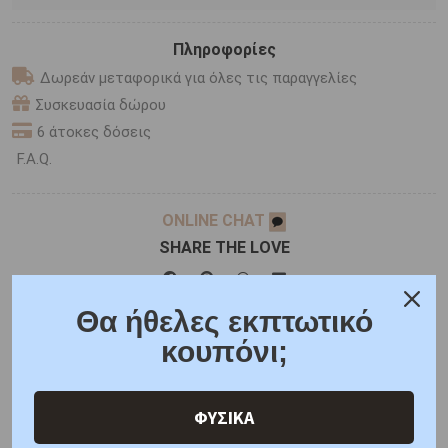
Πληροφορίες
Δωρεάν μεταφορικά για όλες τις παραγγελίες
Συσκευασία δώρου
6 άτοκες δόσεις
F.A.Q.
ONLINE CHAT
SHARE THE LOVE
Θα ήθελες εκπτωτικό
Χαρακτηριστικά
Χαρακτηριστικά Ρολογιών
κουπόνι;
Γιατί εμάς
Ρωτήστε μας
Κριτικές
ΦΥΣΙΚΑ