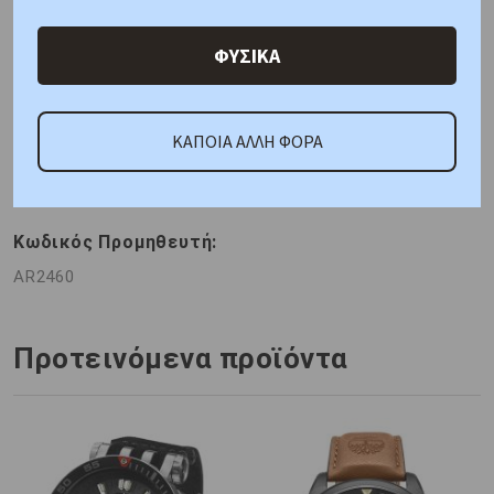
Χαρακτηριστικά
Χαρακτηριστικά Ρολογιών
ΦΥΣΙΚΑ
Γιατί εμάς
Ρωτήστε μας
Κριτικές
ΚΑΠΟΙΑ ΑΛΛΗ ΦΟΡΑ
ΚΑΤΟΠΙΝ ΠΑΡΑΓΓΕΛΙΑΣ
Κωδικός Προμηθευτή:
AR2460
Προτεινόμενα προϊόντα