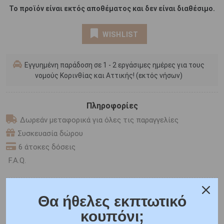
Το προϊόν είναι εκτός αποθέματος και δεν είναι διαθέσιμο.
WISHLIST
Εγγυημένη παράδοση σε 1 - 2 εργάσιμες ημέρες για τους
νομούς Κορινθίας και Αττικής! (εκτός νήσων)
Πληροφορίες
Δωρεάν μεταφορικά για όλες τις παραγγελίες
Συσκευασία δώρου
6 άτοκες δόσεις
F.A.Q.
ONLINE CHAT
Θα ήθελες εκπτωτικό
SHARE THE LOVE
κουπόνι;