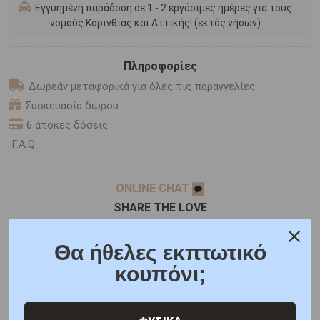
Εγγυημένη παράδοση σε 1 - 2 εργάσιμες ημέρες για τους
νομούς Κορινθίας και Αττικής! (εκτός νήσων)
Πληροφορίες
Δωρεάν μεταφορικά για όλες τις παραγγελίες
Συσκευασία δώρου
6 άτοκες δόσεις
F.A.Q.
ONLINE CHAT
SHARE THE LOVE
Θα ήθελες εκπτωτικό
Χαρακτηριστικά
Χαρακτηριστικά Ρολογιών
κουπόνι;
Γιατί εμάς
Ρωτήστε μας
Κριτικές