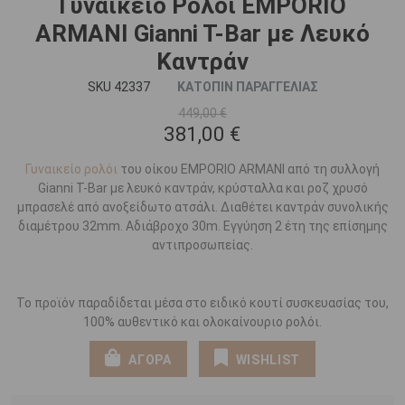
Γυναικείο Ρολόι EMPORIO
ARΜΑΝΙ Gianni T-Bar με Λευκό
Καντράν
SKU 42337
ΚΑΤΟΠΙΝ ΠΑΡΑΓΓΕΛΙΑΣ
449,00 €
381,00 €
Γυναικείο ρολόι
του οίκου EMPORIO ARΜΑΝΙ από τη συλλογή
Gianni T-Bar με λευκό καντράν, κρύσταλλα και ροζ χρυσό
μπρασελέ από ανοξείδωτο ατσάλι. Διαθέτει καντράν συνολικής
διαμέτρου 32mm. Αδιάβροχο 30m. Εγγύηση 2 έτη της επίσημης
αντιπροσωπείας.
Το προϊόν παραδίδεται μέσα στο ειδικό κουτί συσκευασίας του,
100% αυθεντικό και ολοκαίνουριο ρολόι.
ΑΓΟΡΑ
WISHLIST