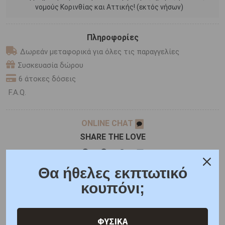
νομούς Κορινθίας και Αττικής! (εκτός νήσων)
Πληροφορίες
Δωρεάν μεταφορικά για όλες τις παραγγελίες
Συσκευασία δώρου
6 άτοκες δόσεις
F.A.Q.
ONLINE CHAT
SHARE THE LOVE
Θα ήθελες εκπτωτικό
Χαρακτηριστικά
Χαρακτηριστικά Ρολογιών
κουπόνι;
Γιατί εμάς
Ρωτήστε μας
Κριτικές
ΦΥΣΙΚΑ