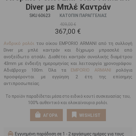
Diver με Μπλέ Καντράν
SKU 60623
ΚΑΤΟΠΙΝ ΠΑΡΑΓΓΕΛΙΑΣ
409,00 €
367,00 €
Ανδρικό ρολόι
του οίκου EMPORIO ARΜΑΝΙ από τη συλλογή
Diver με μπλέ καντράν και δίχρωμο μπρασελέ από
ανοξείδωτο ατσάλι. Διαθέτει καντράν συνολικής διαμέτρου
43mm με ένδειξη ημερομηνίας και λειτουργία χρονογράφου.
Αδιάβροχο 100m. Όλα τα
EMPORIO ARMANI
ρολόγια
προσφέρονται με εγγύηση 2 έτη της επίσημης
αντιπροσωπείας.
Το προϊόν παραδίδεται μέσα στο ειδικό κουτί συσκευασίας του,
100% αυθεντικό και ολοκαίνουριο ρολόι.
ΑΓΟΡΑ
WISHLIST
Εγγυημένη παράδοση σε 1 - 2 εργάσιμες ημέρες για τους