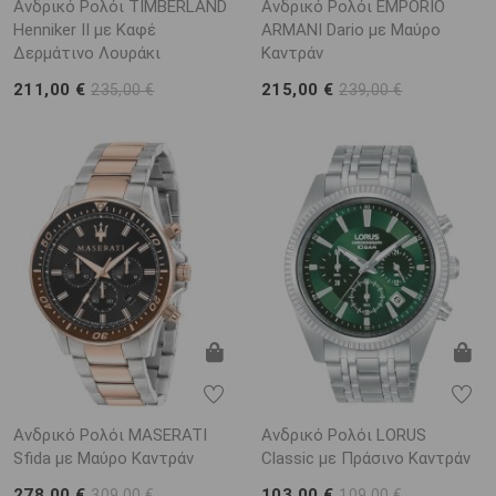
Ανδρικό Ρολόι TIMBERLAND
Ανδρικό Ρολόι EMPORIO
Henniker II με Καφέ
ARΜΑΝΙ Dario με Μαύρο
Δερμάτινο Λουράκι
Καντράν
211,00 €
215,00 €
235,00 €
239,00 €
Ανδρικό Ρολόι MASERATI
Ανδρικό Ρολόι LORUS
Sfida με Μαύρο Καντράν
Classic με Πράσινο Καντράν
278,00 €
103,00 €
309,00 €
109,00 €