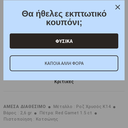
Συσκευασία δώρου
Θα ήθελες εκπτωτικό
6 άτοκες δόσεις
F.A.Q.
κουπόνι;
ONLINE CHAT
ΦΥΣΙΚΑ
SHARE THE LOVE
ΚΑΠΟΙΑ ΑΛΛΗ ΦΟΡΑ
Χαρακτηριστικά
Γιατί εμάς
Ρωτήστε μας
Κριτικές
ΑΜΕΣΑ ΔΙΑΘΕΣΙΜΟ
Μέταλλο : Ροζ Χρυσός K14
Βάρος : 2,6 gr
Πέτρα: Red Garnet 1.5 ct
Πιστοποίηση : Κοτσώνης