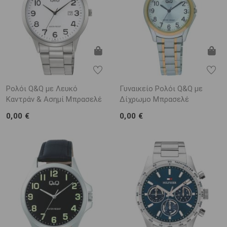
Ρολόι Q&Q με Λευκό
Γυναικείο Ρολόι Q&Q με
Καντράν & Ασημί Μπρασελέ
Δίχρωμο Μπρασελέ
0,00 €
0,00 €