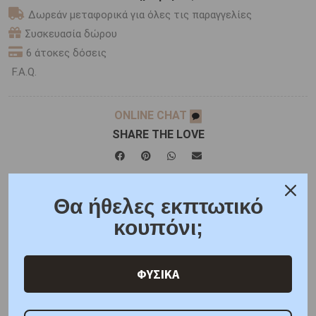
Δωρεάν μεταφορικά για όλες τις παραγγελίες
Συσκευασία δώρου
6 άτοκες δόσεις
F.A.Q.
ONLINE CHAT
SHARE THE LOVE
Χαρακτηριστικά
Χαρακτηριστικά Ρολογιών
Θα ήθελες εκπτωτικό
κουπόνι;
Γιατί εμάς
Ρωτήστε μας
Κριτικές
ΦΥΣΙΚΑ
ΑΜΕΣΑ ΔΙΑΘΕΣΙΜΟ