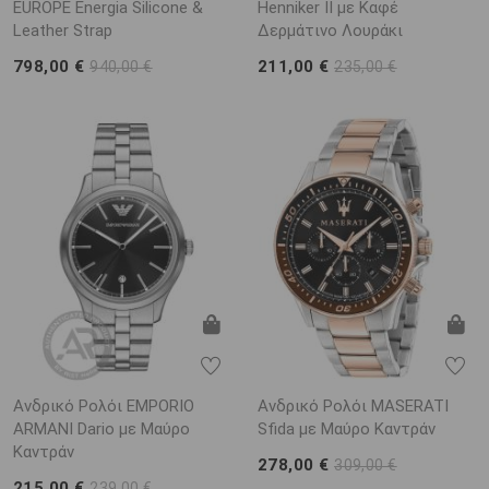
EUROPE Energia Silicone &
Henniker II με Καφέ
Leather Strap
Δερμάτινο Λουράκι
798,00 €
211,00 €
940,00 €
235,00 €
Ανδρικό Ρολόι EMPORIO
Ανδρικό Ρολόι MASERATI
ARΜΑΝΙ Dario με Μαύρο
Sfida με Μαύρο Καντράν
Καντράν
278,00 €
309,00 €
215,00 €
239,00 €