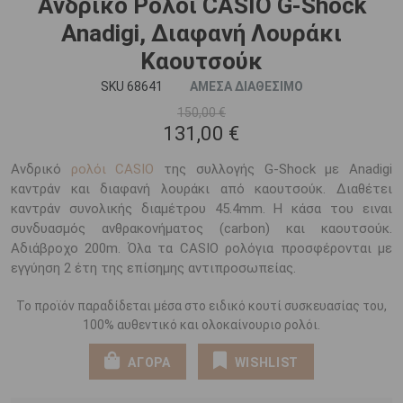
Ανδρικό Ρολόι CASIO G-Shock
Anadigi, Διαφανή Λουράκι
Καουτσούκ
SKU 68641
ΑΜΕΣΑ ΔΙΑΘΕΣΙΜΟ
150,00 €
131,00 €
Ανδρικό
ρολόι CASIO
της συλλογής G-Shock με Anadigi
καντράν και διαφανή λουράκι από καουτσούκ. Διαθέτει
καντράν συνολικής διαμέτρου 45.4mm. Η κάσα του ειναι
συνδυασμός ανθρακονήματος (carbon) και καουτσούκ.
Αδιάβροχο 200m. Όλα τα CASIO ρολόγια προσφέρονται με
εγγύηση 2 έτη της επίσημης αντιπροσωπείας.
Το προϊόν παραδίδεται μέσα στο ειδικό κουτί συσκευασίας του,
100% αυθεντικό και ολοκαίνουριο ρολόι.
ΑΓΟΡΑ
WISHLIST