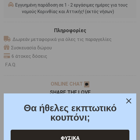
Εγγυημένη παράδοση σε 1 - 2 εργάσιμες ημέρες για τους
νομούς Κορινθίας και Αττικής! (εκτός νήσων)
Πληροφορίες
Δωρεάν μεταφορικά για όλες τις παραγγελίες
Συσκευασία δώρου
6 άτοκες δόσεις
F.A.Q.
ONLINE CHAT
SHARE THE LOVE
Θα ήθελες εκπτωτικό
κουπόνι;
Χαρακτηριστικά
Χαρακτηριστικά Ρολογιών
Γιατί εμάς
Ρωτήστε μας
Κριτικές
ΦΥΣΙΚΑ