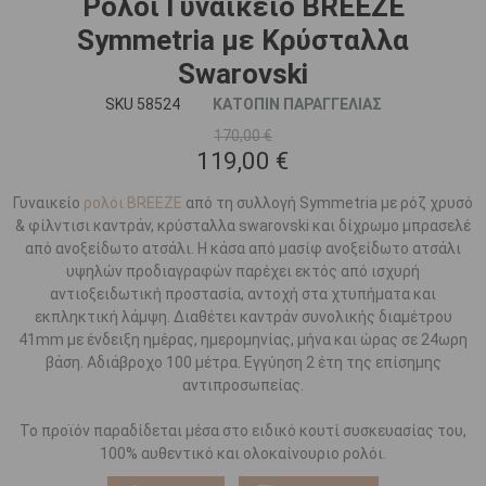
Ρολόι Γυναικείο BREEZE
Symmetria με Κρύσταλλα
Swarovski
SKU 58524
ΚΑΤΟΠΙΝ ΠΑΡΑΓΓΕΛΙΑΣ
170,00 €
119,00 €
Γυναικείο
ρολόι BREEZE
από τη συλλογή Symmetria με ρόζ χρυσό
& φίλντισι καντράν, κρύσταλλα swarovski και δίχρωμο μπρασελέ
από ανοξείδωτο ατσάλι. Η κάσα από μασίφ ανοξείδωτο ατσάλι
υψηλών προδιαγραφών παρέχει εκτός από ισχυρή
αντιοξειδωτική προστασία, αντοχή στα χτυπήματα και
εκπληκτική λάμψη. Διαθέτει καντράν συνολικής διαμέτρου
41mm με ένδειξη ημέρας, ημερομηνίας, μήνα και ώρας σε 24ωρη
βάση. Αδιάβροχο 100 μέτρα. Εγγύηση 2 έτη της επίσημης
αντιπροσωπείας.
Το προϊόν παραδίδεται μέσα στο ειδικό κουτί συσκευασίας του,
100% αυθεντικό και ολοκαίνουριο ρολόι.