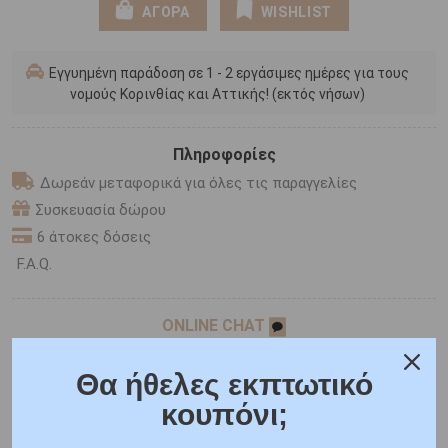
ΑΓΟΡΑ
WISHLIST
Εγγυημένη παράδοση σε 1 - 2 εργάσιμες ημέρες για τους
νομούς Κορινθίας και Αττικής! (εκτός νήσων)
Πληροφορίες
Δωρεάν μεταφορικά για όλες τις παραγγελίες
Συσκευασία δώρου
6 άτοκες δόσεις
F.A.Q.
ONLINE CHAT
SHARE THE LOVE
Θα ήθελες εκπτωτικό
κουπόνι;
Χαρακτηριστικά
Χαρακτηριστικά Ρολογιών