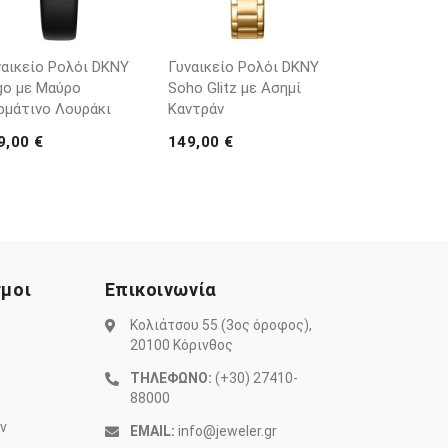
ναικείο Ρολόι DKNY
Γυναικείο Ρολόι DKNY
go με Μαύρο
Soho Glitz με Ασημί
ρμάτινο Λουράκι
Καντράν
9,00 €
149,00 €
σμοι
Επικοινωνία
Κολιάτσου 55 (3ος όροφος),
20100 Κόρινθος
ΤΗΛΕΦΩΝΟ:
(+30) 27410-
88000
ν
EMAIL:
info@jeweler.gr