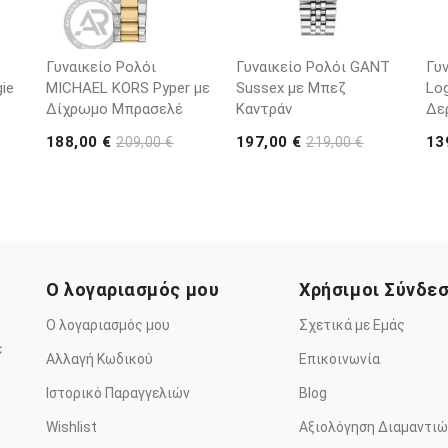
Γυναικείο Ρολόι
Γυναικείο Ρολόι GANT
Γυ
ie
MICHAEL KORS Pyper με
Sussex με Μπεζ
Lo
Δίχρωμο Μπρασελέ
Καντράν
Δε
188,00 €
197,00 €
13
209,00 €
219,00 €
Ο λογαριασμός μου
Χρήσιμοι Σύνδε
Ο λογαριασμός μου
Σχετικά με Εμάς
ε
Αλλαγή Κωδικού
Επικοινωνία
Ιστορικό Παραγγελιών
Blog
Wishlist
Αξιολόγηση Διαμαντιώ