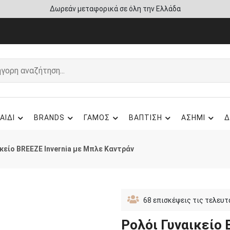
Άμεση παράδοση - Δικαίωμα επιστροφής
ΑΙΔΙ
BRANDS
ΓΑΜΟΣ
ΒΑΠΤΙΣΗ
ΑΣΗΜΙ
Δ
κείο BREEZE Invernia με Μπλε Καντράν
68
επισκέψεις τις τελευτ
Ρολόι Γυναικείο 