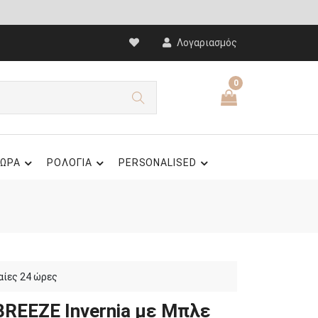
Λογαριασμός
0
ΩΡΑ
ΡΟΛΟΓΙΑ
PERSONALISED
αίες 24 ώρες
BREEZE Invernia με Μπλε