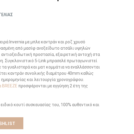
ΓΕΛΙΑΣ
ειρά Invernia με μπλε καντράν και ροζ χρυσό
ευασμένη από μασίφ ανοξείδωτο ατσάλι υψηλών
 αντιοξειδωτική προστασία, εξαιρετική αντοχή στα
η. Συγκλονιστικό 5-Link μπρασελέ πρωταγωνιστεί
ε τα γυαλιστερά και ματ κομμάτια να εναλλάσσονται
έτει καντράν συνολικής διαμέτρου 40mm καθώς
, ημερομηνίας και λειτουργία χρονογράφου.
α BREEZE
προσφέρονται με εγγύηση 2 έτη της
 ειδικό κουτί συσκευασίας του, 100% αυθεντικό και
SHLIST