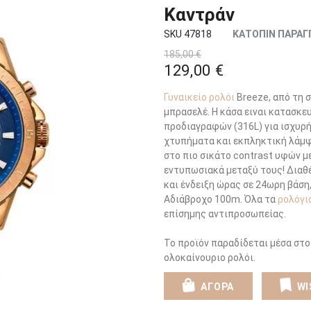
Καντράν
SKU 47818
ΚΑΤΟΠΙΝ ΠΑΡΑΓ
185,00 €
129,00 €
Γυναικείο ρολόι
Breeze, από τη σ
μπρασελέ. Η κάσα ειναι κατασκ
προδιαγραφών (316L) για ισχυρή
χτυπήματα και εκπληκτική λάμψ
στο πιο σικάτο contrast υφών μ
εντυπωσιακά μεταξύ τους! Διαθ
και ένδειξη ώρας σε 24ωρη βάση
Αδιάβροχο 100m. Όλα τα
ρολόγι
επίσημης αντιπροσωπείας.
Το προϊόν παραδίδεται μέσα στο
ολοκαίνουριο ρολόι.
ΑΓΟΡΑ
WI