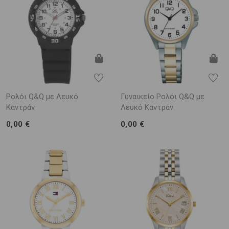
Ρολόι Q&Q με Λευκό
Γυναικείο Ρολόι Q&Q με
Καντράν
Λευκό Καντράν
0,00 €
0,00 €