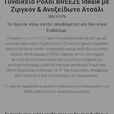
Γυναικείο Ρολόι BREEZE Ideale με
Ζιργκόν & Ανοξείδωτο Ατσάλι
SKU 61476
Το προϊόν είναι εκτός αποθέματος και δεν είναι
διαθέσιμο.
Γυναικείο
ρολόι BREEZE
από τη συλλογή Ideale με ροζ χρυσό
καντράν, κρύσταλλα ζιργκόν στις 12h και ρόζ χρυσό μπρασελέ
από ανοξείδωτο ατσάλι. Η κάσα από μασίφ ανοξείδωτο ατσάλι
υψηλών προδιαγραφών (316L) παρέχει εκτός από ισχυρή
αντιοξειδωτική προστασία, αντοχή στα χτυπήματα και
εκπληκτική λάμψη. Διαθέτει καντράν συνολικής διαμέτρου
36mm. Κορώνα με ανάγλυφο το "b" του λογοτύπου. Αδιάβροχο
50m. Εγγύηση 2 έτη της επίσημης αντιπροσωπείας.
Το προϊόν παραδίδεται μέσα στο ειδικό κουτί συσκευασίας του,
100% αυθεντικό και ολοκαίνουριο ρολόι.