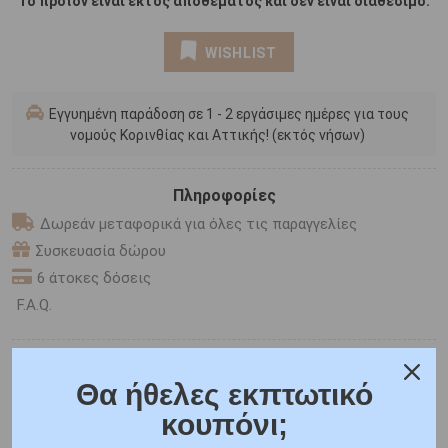
Το προϊόν είναι εκτός αποθέματος και δεν είναι διαθέσιμο.
WISHLIST
Εγγυημένη παράδοση σε 1 - 2 εργάσιμες ημέρες για τους
νομούς Κορινθίας και Αττικής! (εκτός νήσων)
Πληροφορίες
Δωρεάν μεταφορικά για όλες τις παραγγελίες
Συσκευασία δώρου
6 άτοκες δόσεις
F.A.Q.
ONLINE CHAT
Θα ήθελες εκπτωτικό
SHARE THE LOVE
κουπόνι;