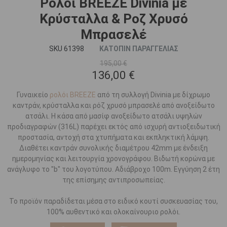
Ρολόι BREEZE Divinia με
Κρύσταλλα & Ροζ Χρυσό
Μπρασελέ
SKU 61398
ΚΑΤΟΠΙΝ ΠΑΡΑΓΓΕΛΙΑΣ
195,00 €
136,00 €
Γυναικείο
ρολόι BREEZE
από τη συλλογή Divinia με δίχρωμο
καντράν, κρύσταλλα και ρόζ χρυσό μπρασελέ από ανοξείδωτο
ατσάλι. Η κάσα από μασίφ ανοξείδωτο ατσάλι υψηλών
προδιαγραφών (316L) παρέχει εκτός από ισχυρή αντιοξειδωτική
προστασία, αντοχή στα χτυπήματα και εκπληκτική λάμψη.
Διαθέτει καντράν συνολικής διαμέτρου 42mm με ένδειξη
ημερομηνίας και λειτουργία χρονογράφου. Βιδωτή κορώνα με
ανάγλυφο το "b" του λογοτύπου. Αδιάβροχο 100m. Εγγύηση 2 έτη
της επίσημης αντιπροσωπείας.
Το προϊόν παραδίδεται μέσα στο ειδικό κουτί συσκευασίας του,
100% αυθεντικό και ολοκαίνουριο ρολόι.