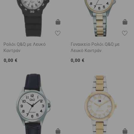
Ρολόι Q&Q με Λευκό
Γυναικείο Ρολόι Q&Q με
Καντράν
Λευκό Καντράν
0,00 €
0,00 €