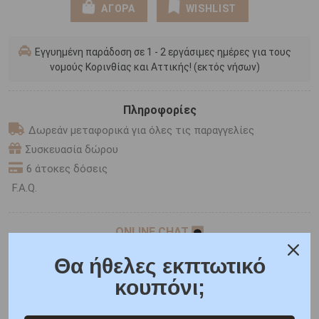
ΑΓΟΡΑ
WISHLIST
Εγγυημένη παράδοση σε 1 - 2 εργάσιμες ημέρες για τους
νομούς Κορινθίας και Αττικής! (εκτός νήσων)
Πληροφορίες
Δωρεάν μεταφορικά για όλες τις παραγγελίες
Συσκευασία δώρου
6 άτοκες δόσεις
F.A.Q.
ONLINE CHAT
SHARE THE LOVE
Θα ήθελες εκπτωτικό
κουπόνι;
Χαρακτηριστικά
Χαρακτηριστικά Ρολογιών