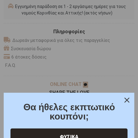
Εγγυημένη παράδοση σε 1 - 2 εργάσιμες ημέρες για τους
νομούς Κορινθίας και Αττικής! (εκτός νήσων)
Πληροφορίες
Δωρεάν μεταφορικά για όλες τις παραγγελίες
Συσκευασία δώρου
6 άτοκες δόσεις
F.A.Q.
ONLINE CHAT
SHARE THE LOVE
Θα ήθελες εκπτωτικό
κουπόνι;
Χαρακτηριστικά
Χαρακτηριστικά Ρολογιών
Γιατί εμάς
Ρωτήστε μας
Κριτικές
ΦΥΣΙΚΑ