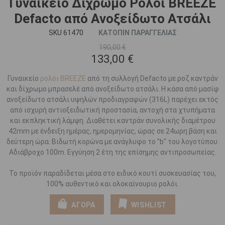
Γυναικείο Δίχρωμο Ρολόι BREEZE
Defacto από Ανοξείδωτο Ατσάλι
SKU 61470
ΚΑΤΟΠΙΝ ΠΑΡΑΓΓΕΛΙΑΣ
190,00 €
133,00 €
Γυναικείο
ρολόι BREEZE
από τη συλλογή Defacto με ροζ καντράν
και δίχρωμο μπρασελέ από ανοξείδωτο ατσάλι. Η κάσα από μασίφ
ανοξείδωτο ατσάλι υψηλών προδιαγραφών (316L) παρέχει εκτός
από ισχυρή αντιοξειδωτική προστασία, αντοχή στα χτυπήματα
και εκπληκτική λάμψη. Διαθέτει καντράν συνολικής διαμέτρου
42mm με ένδειξη ημέρας, ημερομηνίας, ώρας σε 24ωρη βάση και
δεύτερη ώρα. Βιδωτή κορώνα με ανάγλυφο το "b" του λογοτύπου.
Αδιάβροχο 100m. Εγγύηση 2 έτη της επίσημης αντιπροσωπείας.
Το προϊόν παραδίδεται μέσα στο ειδικό κουτί συσκευασίας του,
100% αυθεντικό και ολοκαίνουριο ρολόι.
ΑΓΟΡΑ
WISHLIST