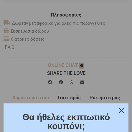
Πληροφορίες
Δωρεάν μεταφορικά για όλες τις παραγγελίες
Συσκευασία δώρου
6 άτοκες δόσεις
F.A.Q.
ONLINE CHAT
SHARE THE LOVE
Χαρακτηριστικά
Γιατί εμάς
Ρωτήστε μας
Κριτικές
Θα ήθελες εκπτωτικό
κουπόνι;
Η τιμή ζεύγους υπολογίζεται με την γυναικεία βέρα σε