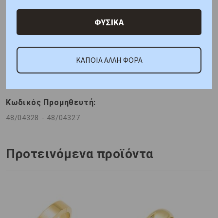
μέγεθος 56 και την ανδρική βέρα σε μέγεθος 64.
ΦΥΣΙΚΑ
ΚΑΤΟΠΙΝ ΠΑΡΑΓΓΕΛΙΑΣ
Η τιμή αφορά το ζευγάρι
ΚΑΠΟΙΑ ΑΛΛΗ ΦΟΡΑ
Μέταλλο : Κίτρινος Χρυσός K8
Φινίρισμα : Λουστρέ
Διαστάσεις: Πλάτος 2,5 mm Πάχος 1,2 mm
Πέτρα:
D 5pc 0.028 ct VVS1/G
Πιστοποίηση : Breuning
Κωδικός Προμηθευτή:
48/04328 - 48/04327
Προτεινόμενα προϊόντα