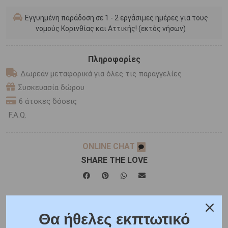
Εγγυημένη παράδοση σε 1 - 2 εργάσιμες ημέρες για τους
νομούς Κορινθίας και Αττικής! (εκτός νήσων)
Πληροφορίες
Δωρεάν μεταφορικά για όλες τις παραγγελίες
Συσκευασία δώρου
6 άτοκες δόσεις
F.A.Q.
ONLINE CHAT
SHARE THE LOVE
Χαρακτηριστικά
Γιατί εμάς
Ρωτήστε μας
Θα ήθελες εκπτωτικό
Κριτικές