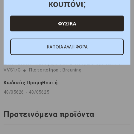
κουπόνι;
Η τιμή ζεύγους υπολογίζεται με την γυναικεία βέρα σε
ΦΥΣΙΚΑ
μέγεθος 56 και την ανδρική βέρα σε μέγεθος 64.
ΚΑΠΟΙΑ ΑΛΛΗ ΦΟΡΑ
ΚΑΤΟΠΙΝ ΠΑΡΑΓΓΕΛΙΑΣ
Η τιμή αφορά το ζευγάρι
Μέταλλο : Λευκόχρυσος K8
Φινίρισμα : Λουστρέ
Διαστάσεις: Πλάτος 3,5 mm
Πέτρα: D 3pc 0.017 ct
VVS1/G
Πιστοποίηση : Breuning
Κωδικός Προμηθευτή:
48/05626 - 48/05625
Προτεινόμενα προϊόντα