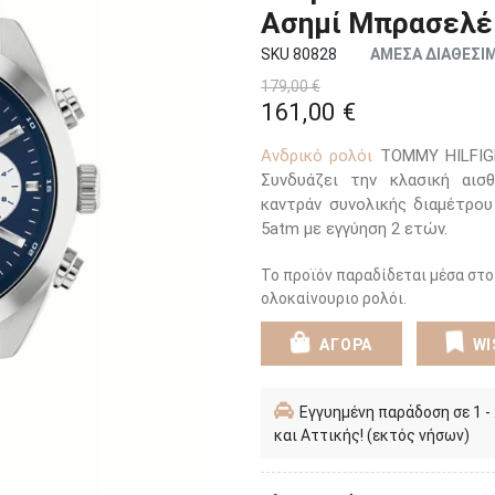
Ασημί Μπρασελέ
SKU 80828
ΑΜΕΣΑ ΔΙΑΘΕΣΙ
179,00 €
161,00 €
Ανδρικό ρολόι
TOMMY HILFIGE
Συνδυάζει την κλασική αισθ
καντράν συνολικής διαμέτρο
5atm με εγγύηση 2 ετών.
Το προϊόν παραδίδεται μέσα στο
ολοκαίνουριο ρολόι.
ΑΓΟΡΑ
WI
Εγγυημένη παράδοση σε 1 -
και Αττικής! (εκτός νήσων)