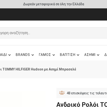
Άμεση παράδοση - Δικαίωμα επιστροφής
ΑΙΔΙ
BRANDS
ΓΑΜΟΣ
ΒΑΠΤΙΣΗ
ΑΣΗΜΙ
Δ
όι TOMMY HILFIGER Hudson με Ασημί Μπρασελέ
48
επισκέψεις τις τελευτ
Ανδρικό Ρολόι T