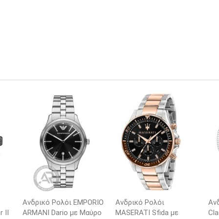
Ανδρικό Ρολόι EMPORIO
Ανδρικό Ρολόι
Αν
 II
ARΜΑΝΙ Dario με Μαύρο
MASERATI Sfida με
Cla