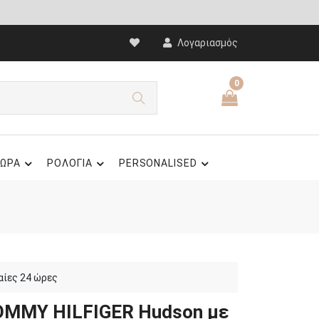
Λογαριασμός
0
ΩΡΑ
ΡΟΛΟΓΙΑ
PERSONALISED
αίες 24 ώρες
OMMY HILFIGER Hudson με