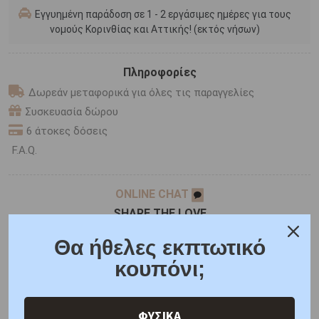
Εγγυημένη παράδοση σε 1 - 2 εργάσιμες ημέρες για τους
νομούς Κορινθίας και Αττικής! (εκτός νήσων)
Πληροφορίες
Δωρεάν μεταφορικά για όλες τις παραγγελίες
Συσκευασία δώρου
6 άτοκες δόσεις
F.A.Q.
ONLINE CHAT
SHARE THE LOVE
Θα ήθελες εκπτωτικό
κουπόνι;
Χαρακτηριστικά
Χαρακτηριστικά Ρολογιών
Γιατί εμάς
Ρωτήστε μας
Κριτικές
ΦΥΣΙΚΑ