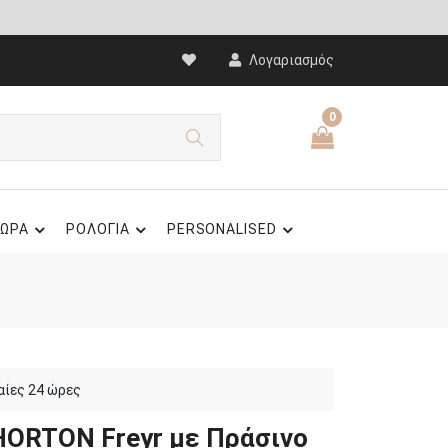
Λογαριασμός
0
ΩΡΑ
ΡΟΛΟΓΙΑ
PERSONALISED
αίες 24 ώρες
HORTON Freyr με Πράσινο