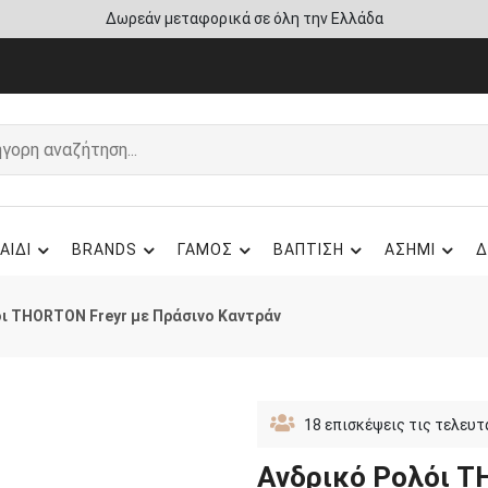
Δωρεάν μεταφορικά σε όλη την Ελλάδα
ΑΙΔΙ
BRANDS
ΓΑΜΟΣ
ΒΑΠΤΙΣΗ
ΑΣΗΜΙ
Δ
όι THORTON Freyr με Πράσινο Καντράν
18
επισκέψεις τις τελευτ
Ανδρικό Ρολόι T