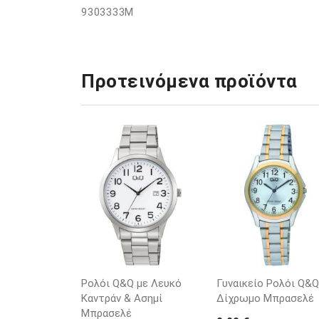
9303333M
Προτεινόμενα προϊόντα
Ρολόι Q&Q με Λευκό
Γυναικείο Ρολόι Q&Q
Καντράν & Ασημί
Δίχρωμο Μπρασελέ
Μπρασελέ