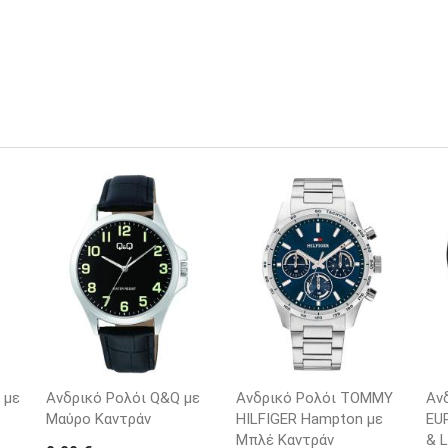
 με
Ανδρικό Ρολόι Q&Q με
Ανδρικό Ρολόι TOMMY
Αν
Μαύρο Καντράν
HILFIGER Hampton με
EUR
Μπλέ Καντράν
& L