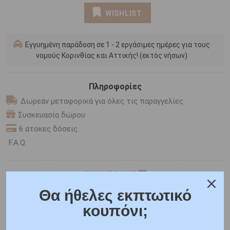
WISHLIST
Εγγυημένη παράδοση σε 1 - 2 εργάσιμες ημέρες για τους
νομούς Κορινθίας και Αττικής! (εκτός νήσων)
Πληροφορίες
Δωρεάν μεταφορικά για όλες τις παραγγελίες
Συσκευασία δώρου
6 άτοκες δόσεις
F.A.Q.
ONLINE CHAT
SHARE THE LOVE
Θα ήθελες εκπτωτικό
κουπόνι;