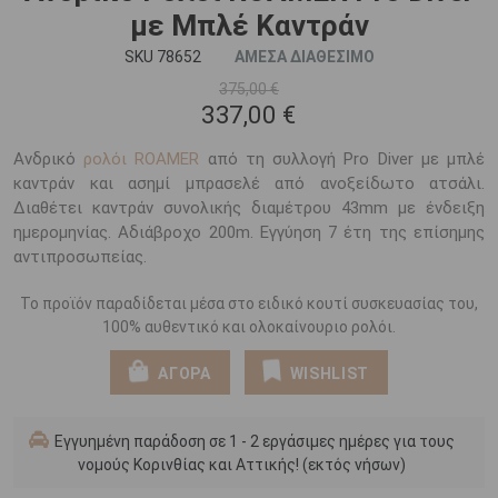
με Μπλέ Καντράν
SKU 78652
ΑΜΕΣΑ ΔΙΑΘΕΣΙΜΟ
375,00 €
337,00 €
Ανδρικό
ρολόι ROAMER
από τη συλλογή Pro Diver με μπλέ
καντράν και ασημί μπρασελέ από ανοξείδωτο ατσάλι.
Διαθέτει καντράν συνολικής διαμέτρου 43mm με ένδειξη
ημερομηνίας. Αδιάβροχο 200m. Εγγύηση 7 έτη της επίσημης
αντιπροσωπείας.
Το προϊόν παραδίδεται μέσα στο ειδικό κουτί συσκευασίας του,
100% αυθεντικό και ολοκαίνουριο ρολόι.
ΑΓΟΡΑ
WISHLIST
Εγγυημένη παράδοση σε 1 - 2 εργάσιμες ημέρες για τους
νομούς Κορινθίας και Αττικής! (εκτός νήσων)