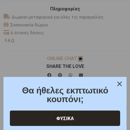
Πληροφορίες
Δωρεάν μεταφορικά για όλες τις παραγγελίες
Συσκευασία δώρου
6 άτοκες δόσεις
F.A.Q.
ONLINE CHAT
SHARE THE LOVE
Θα ήθελες εκπτωτικό
Χαρακτηριστικά
Χαρακτηριστικά Ρολογιών
κουπόνι;
Γιατί εμάς
Ρωτήστε μας
Κριτικές
ΦΥΣΙΚΑ
ΑΜΕΣΑ ΔΙΑΘΕΣΙΜΟ