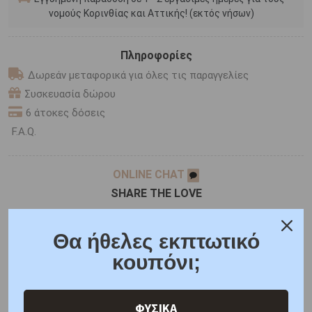
νομούς Κορινθίας και Αττικής! (εκτός νήσων)
Πληροφορίες
Δωρεάν μεταφορικά για όλες τις παραγγελίες
Συσκευασία δώρου
6 άτοκες δόσεις
F.A.Q.
ONLINE CHAT
SHARE THE LOVE
Θα ήθελες εκπτωτικό
Χαρακτηριστικά
Χαρακτηριστικά Ρολογιών
κουπόνι;
Γιατί εμάς
Ρωτήστε μας
Κριτικές
ΦΥΣΙΚΑ