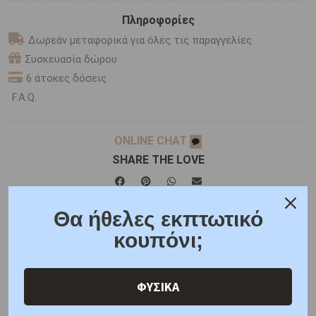
Πληροφορίες
Δωρεάν μεταφορικά για όλες τις παραγγελίες
Συσκευασία δώρου
6 άτοκες δόσεις
F.A.Q.
ONLINE CHAT
SHARE THE LOVE
Θα ήθελες εκπτωτικό
Χαρακτηριστικά
Χαρακτηριστικά Ρολογιών
κουπόνι;
Γιατί εμάς
Ρωτήστε μας
Κριτικές
ΦΥΣΙΚΑ
ΑΜΕΣΑ ΔΙΑΘΕΣΙΜΟ