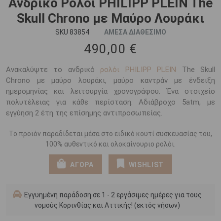
Ανδρικό Ρολόι PHILIPP PLEIN The
Skull Chrono με Μαύρο Λουράκι
SKU 83854
ΑΜΕΣΑ ΔΙΑΘΕΣΙΜΟ
490,00 €
Ανακαλύψτε το ανδρικό
ρολόι PHILIPP PLEIN
The Skull
Chrono με μαύρο λουράκι, μαύρο καντράν με ένδειξη
ημερομηνίας και λειτουργία χρονογράφου. Ένα στοιχείο
πολυτέλειας για κάθε περίσταση. Αδιάβροχο 5atm, με
εγγύηση 2 έτη της επίσημης αντιπροσωπείας.
Το προϊόν παραδίδεται μέσα στο ειδικό κουτί συσκευασίας του,
100% αυθεντικό και ολοκαίνουριο ρολόι.
ΑΓΟΡΑ
WISHLIST
Εγγυημένη παράδοση σε 1 - 2 εργάσιμες ημέρες για τους
νομούς Κορινθίας και Αττικής! (εκτός νήσων)